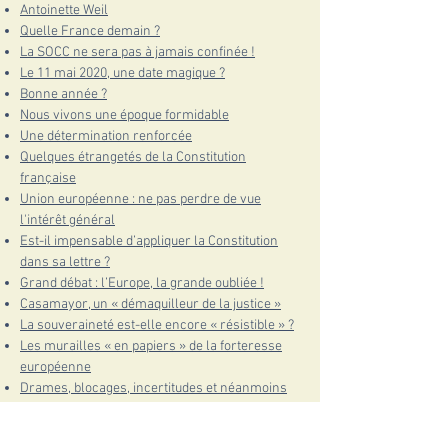
Antoinette
Weil
Quelle France demain ?
La SOCC ne sera pas à jamais confinée !
Le 11 mai 2020, une date magique ?
Bonne année ?
Nous vivons une époque formidable
Une détermination renforcée
Quelques étrangetés de la Constitution
française
Union européenne : ne pas perdre de vue
l'intérêt général
Est-il impensable d’appliquer la Constitution
dans sa lettre ?
Grand débat : l’Europe, la grande oubliée !
Casamayor, un « démaquilleur de la justice »
La souveraineté est-elle encore « résistible » ?
Les murailles « en papiers » de la forteresse
européenne
Drames, blocages, incertitudes et néanmoins
espoirs
Quelle Europe voulons-nous ?