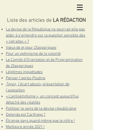
Liste des articles de
LA RÉDACTION
La devise de la République ne pourrait-elle pas
aider à s’entendre sur la question sensible des
« retraites » ?
Vœux de et pour
Diasporiques
Pour un optimisme de la volonté
Le Comité d’Orientation et de Programmation
de
Diasporiques
Légitimes inquiétudes
Penser l'après-Poutine
Toyen, l'écart absolu,
présentation de
l'exposition
« L’antisémitisme », un concept aujourd’hui
détaché des réalités
Politiser le sens de la devise républicaine
Delenda est Carthago ?
Étrange pays quand même que le nôtre !
Meilleure année 2021 !