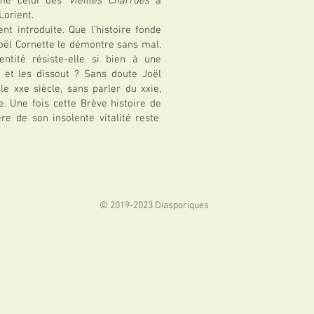
mme celui des
Vieilles Charrues
à
Lorient.
nt introduite. Que l’histoire fonde
 Joël Cornette le démontre sans mal.
ntité résiste-elle si bien à une
de et les dissout ? Sans doute Joël
le xxe siècle, sans parler du xxie,
e. Une fois cette Brève histoire de
re de son insolente vitalité reste
© 2019-2023 Diasporiques