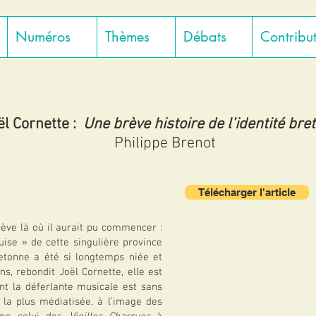
Numéros
Thèmes
Débats
Contribu
ël Cornette :
Une brève histoire de l’identité bre
Philippe Brenot
Télécharger l'article
chève là où il aurait pu commencer :
uise » de cette singulière province
retonne a été si longtemps niée et
s, rebondit Joël Cornette, elle est
t la déferlante musicale est sans
, la plus médiatisée, à l’image des