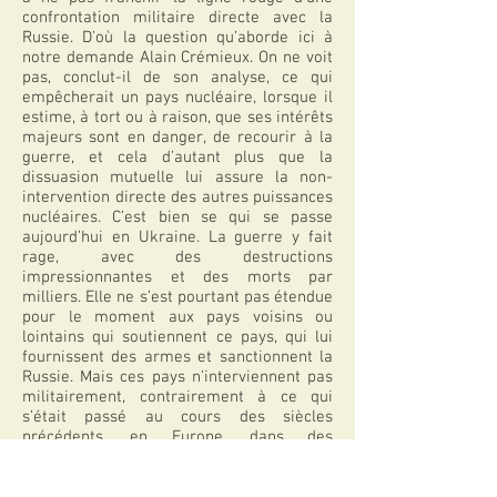
confrontation militaire directe avec la
Russie. D’où la question qu’aborde ici à
notre demande Alain Crémieux. On ne voit
pas, conclut-il de son analyse, ce qui
empêcherait un pays nucléaire, lorsque il
estime, à tort ou à raison, que ses intérêts
majeurs sont en danger, de recourir à la
guerre, et cela d’autant plus que la
dissuasion mutuelle lui assure la non-
intervention directe des autres puissances
nucléaires. C’est bien se qui se passe
aujourd’hui en Ukraine. La guerre y fait
rage, avec des destructions
impressionnantes et des morts par
milliers. Elle ne s’est pourtant pas étendue
pour le moment aux pays voisins ou
lointains qui soutiennent ce pays, qui lui
fournissent des armes et sanctionnent la
Russie. Mais ces pays n’interviennent pas
militairement, contrairement à ce qui
s’était passé au cours des siècles
précédents, en Europe, dans des
circonstances comparables. Les armes
nucléaires, armes virtuelles mais bien