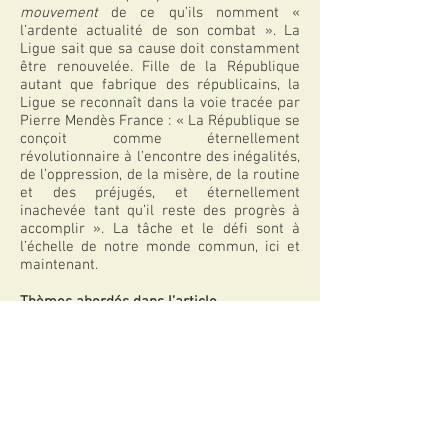
mouvement
de ce qu’ils nomment «
l’ardente actualité de son combat ». La
Ligue sait que sa cause doit constamment
être renouvelée. Fille de la République
autant que fabrique des républicains, la
Ligue se reconnaît dans la voie tracée par
Pierre Mendès France : « La République se
conçoit comme éternellement
révolutionnaire à l’encontre des inégalités,
de l’oppression, de la misère, de la routine
et des préjugés, et éternellement
inachevée tant qu’il reste des progrès à
accomplir ». La tâche et le défi sont à
l’échelle de notre monde commun, ici et
maintenant.
Thèmes abordés dans l’article
Démocratie, Engagements, Laïcité, Égalité,
Droits de l’Homme
Télécharger l'article
Articles apparentés