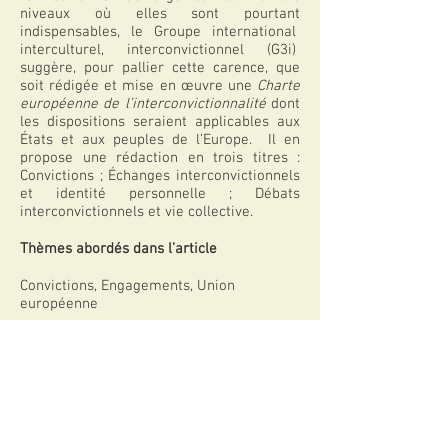
niveaux où elles sont pourtant
indispensables, le Groupe international
interculturel, interconvictionnel (G3i)
suggère, pour pallier cette carence, que
soit rédigée et mise en œuvre une
Charte
européenne de l’interconvictionnalité
dont
les dispositions seraient applicables aux
États et aux peuples de l’Europe. Il en
propose une rédaction en trois titres :
Convictions ; Échanges interconvictionnels
et identité personnelle ; Débats
interconvictionnels et vie collective.
Thèmes abordés dans l’article
Convictions, Engagements, Union
européenne
Télécharger l'article
Articles apparentés
Que peut-on entendre par « vérité » au
regard de la diversité des croyances et
des convictions ?