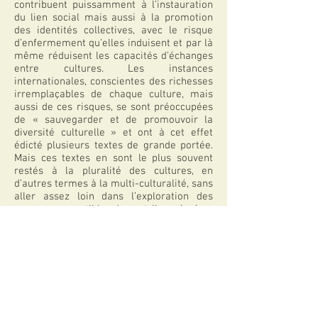
contribuent puissamment à l’instauration
du lien social mais aussi à la promotion
des identités collectives, avec le risque
d’enfermement qu’elles induisent et par là
même réduisent les capacités d’échanges
entre cultures. Les instances
internationales, conscientes des richesses
irremplaçables de chaque culture, mais
aussi de ces risques, se sont préoccupées
de « sauvegarder et de promouvoir la
diversité culturelle » et ont à cet effet
édicté plusieurs textes de grande portée.
Mais ces textes en sont le plus souvent
restés à la pluralité des cultures, en
d’autres termes à la multi-culturalité, sans
aller assez loin dans l’exploration des
moyens susceptibles de contribuer à gérer
cette situation possiblement conflictuelle,
c’est-à-dire sans aborder de front le
champ opérationnel de l’inter-culturalité.
Thèmes abordés dans l’article
Appartenances, Nationalisme