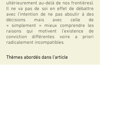
ultérieurement au-delà de nos frontières).
Il ne va pas de soi en effet de débattre
avec l’intention de ne pas aboutir à des
décisions mais avec celle de
« simplement » mieux comprendre les
raisons qui motivent l’existence de
conviction différentes voire a priori
radicalement incompatibles.
Thèmes abordés dans l’article
Appartenances, Convictions.
Télécharger l'article
Articles explicitement cités
Organiser de façon prioritaire des débats
non décisionnels
Articles apparentés
Le manichéisme, poison de la démocratie