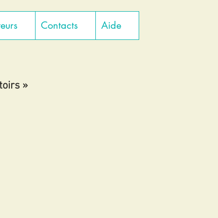
teurs
Contacts
Aide
toirs »