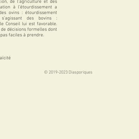
ion, de l'agriculture et des
ation à l’étourdissement a
des ovins : étourdissement
 s’agissant des bovins :
e Conseil lui est favorable.
de décisions formelles dont
 pas faciles à prendre.
Laïcité
© 2019-2023 Diasporiques