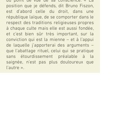
du point de vue de sa conscience. « La
position que je défends, dit Bruno Fiszon,
est d’abord celle du droit, dans une
république laïque, de se comporter dans le
respect des traditions religieuses propres
à chaque culte mais elle est aussi fondée,
et c’est bien sûr très important, sur la
conviction qui est la mienne – et à l’appui
de laquelle j’apporterai des arguments –
que l’abattage rituel, celui qui se pratique
sans étourdissement préalable à la
saignée, n’est pas plus douloureux que
l’autre ».
Thèmes abordés dans l’article
Appartenances, Convictions, Droits de
l’Homme
Télécharger l'article
Articles explicitement cités
Abattage : l’éventuel étourdissement
préalable des animaux doit être non létal