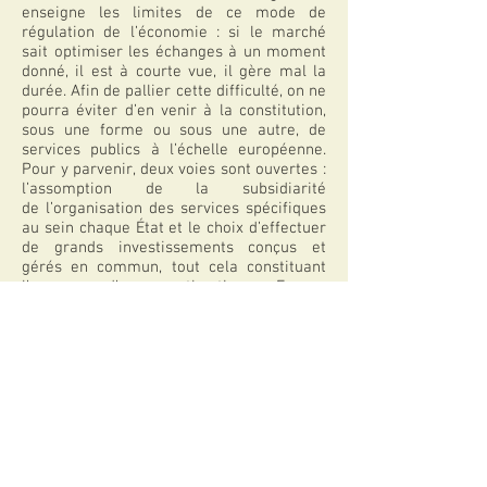
enseigne les limites de ce mode de
régulation de l’économie : si le marché
sait optimiser les échanges à un moment
donné, il est à courte vue, il gère mal la
durée. Afin de pallier cette difficulté, on ne
pourra éviter d’en venir à la constitution,
sous une forme ou sous une autre, de
services publics à l’échelle européenne.
Pour y parvenir, deux voies sont ouvertes :
l’assomption de la subsidiarité
de l’organisation des services spécifiques
au sein chaque État et le choix d’effectuer
de grands investissements conçus et
gérés en commun, tout cela constituant
l’amorce d’une authentique Europe
politique.
Thèmes abordés dans l'article
Institutions politiques, Union européenne,
Droits de l'Homme
Télécharger l'article