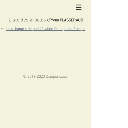
Liste des articles d'
Yves PLASSERAUD
L
e « risque » de prolifération étatique en Europe
©
2019-2023
Diasporiques