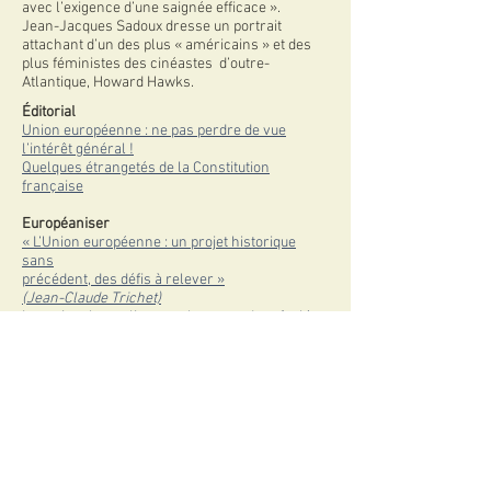
avec l’exigence d’une saignée efficace ».
Jean-Jacques Sadoux dresse un portrait
attachant d’un des plus « américains » et des
plus féministes des cinéastes d’outre-
Atlantique, Howard Hawks.
Éditorial
Union européenne : ne pas perdre de vue
l’intérêt général !
Quelques étrangetés de la Constitution
française
Européaniser
« L’Union européenne : un projet historique
sans
précédent, des défis à relever »
(Jean-Claude Trichet)
Le national-populisme ou le retour du refoulé
(Jacques Aron
)
Informer
Européens, encore un effort en matière de
reconnaissance de la sentience des animaux !
(Alice Di Concetto)
Tarek Oubrou : « Abattage : l’éventuel
étourdissement préalable des animaux doit être
non létal et compatible avec l’exigence d’une