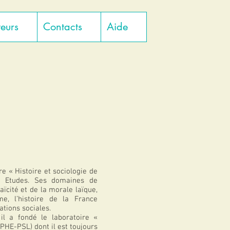
teurs
Contacts
Aide
ire « Histoire et sociologie de
es Etudes. Ses domaines de
laïcité et de la morale laïque,
sme, l’histoire de la France
tions sociales.
 il a fondé le laboratoire «
PHE-PSL) dont il est toujours